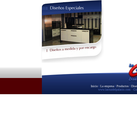
Inicio
l
La empresa
l
Productos
l
Dise
www.lacruzdelpalacio.com
· C