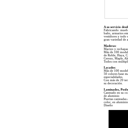
A su servicio des
Fabricando: muebl
baño, armarios em
vestidores y todo 
gran variedad de a
Maderas
:
Macizo y rechapa
Más de 100 model
de Roble, Haya, C
Cerezo, Maple, Al
Todos con múltipl
Lacados
:
Más de 100 modelo
50 colores base m
especialidades.
Con más de 20 ter
su decoración.
Laminados, Posf
Canteado en su co
de aluminio
Puertas canteadas 
color, en alumini
Diseño