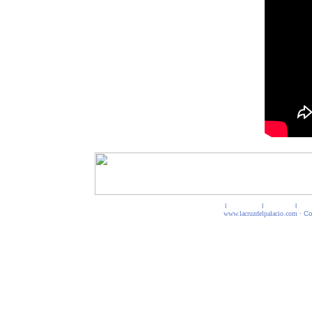
Inicio
l
La empresa
l
Productos
l
Dise
www.lacruzdelpalacio.com
· C