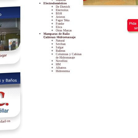
Electrodomésticos
De Dietrich
Electrolux
BSH
Ariston
Fagor Teka
Franke
Elica
Otras Marcas
Mamparas de Baño
Cabinas Hidromasaje
Natural
Seviban
Salgar
Bañeras
Columnas y Cabinas
de Hidromasaje
Novellini
HM
Albatros
Hidroterma