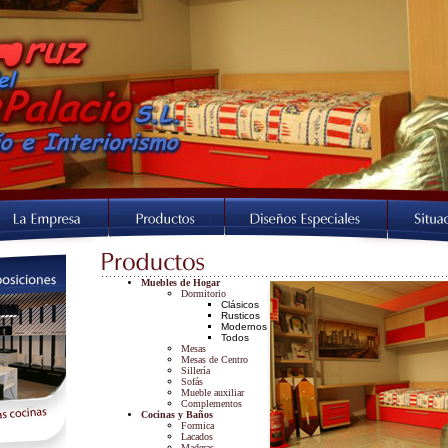
Muebles
de Hogar
Dormitorio
s
Clásicos
Rusticos
Modernos
Todos
Mesas
Mesas de
Centro
Sillería
S
ofás
Mueble auxiliar
Complementos
Cocinas y Baños
Formica
Lacados
Maderas