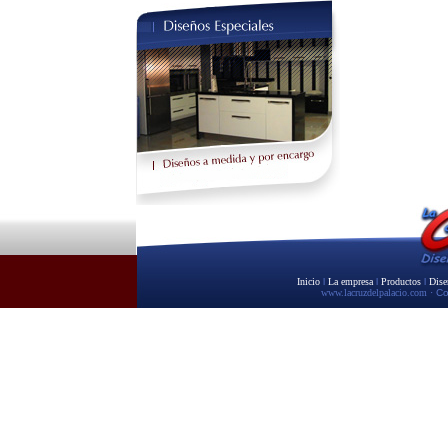
Inicio
l
La empresa
l
Productos
l
Dise
www.lacruzdelpalacio.com
· C